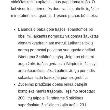
virkščias reikia apkasti – bus papildoma trąša. O
kol visos tos priemonės duos vaisių, obelis tręškite
mineralinėmis trąšomis. Tręšimo planas būtų toks:
Вalandžio pabaigoje trąšos išbarstomos po
obelimi, laikantis normos:1 valgomas šaukštas
vienam kvadratiniam metrui. Laikantis tokių
normų paprastai po viena suaugusia obelimi
išberiama 3 stiklinės trąšų. Jeigu po obelimi
auga žolė, trąšas geriausia ištirpinti ir išlaistyti,
arba išbarsčius, iškart palieti. Jeigu pomedis
sukastas, tada trąšos įterpiamos grėbliu.
Žydėjimo pradžioje оbelis reikia patręšti
kompleksinėmis trąšomis. Tręšimo receptas:
200 litrų talpoje ištirpiname 5 stiklines
superfosfato, 3 stiklines kalio trąšų, 20 l