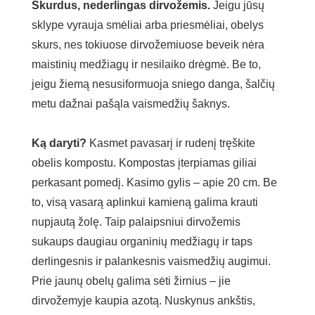
Skurdus, nederlingas dirvožemis.
Jeigu jūsų
sklype vyrauja smėliai arba priesmėliai, obelys
skurs, nes tokiuose dirvožemiuose beveik nėra
maistinių medžiagų ir nesilaiko drėgmė. Be to,
jeigu žiemą nesusiformuoja sniego danga, šalčių
metu dažnai pašąla vaismedžių šaknys.
Ką daryti?
Kasmet pavasarį ir rudenį tręškite
obelis kompostu. Kompostas įterpiamas giliai
perkasant pomedį. Kasimo gylis – apie 20 cm. Be
to, visą vasarą aplinkui kamieną galima krauti
nupjautą žolę. Taip palaipsniui dirvožemis
sukaups daugiau organinių medžiagų ir taps
derlingesnis ir palankesnis vaismedžių augimui.
Prie jaunų obelų galima sėti žirnius – jie
dirvožemyje kaupia azotą. Nuskynus ankštis,