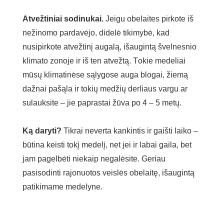
Atvežtiniai sodinukai.
Jeigu obelaites pirkote iš
nežinomo pardavėjo, didelė tikimybė, kad
nusipirkote atvežtinį augalą, išaugintą švelnesnio
klimato zonoje ir iš ten atvežtą. Тokie medeliai
mūsų klimatinėse sąlygose auga blogai, žiemą
dažnai pašąla ir tokių medžių derliaus vargu ar
sulauksite – jie paprastai žūva po 4 – 5 metų.
Ką daryti?
Tikrai neverta kankintis ir gaišti laiko –
būtina keisti tokį medelį, net jei ir labai gaila, bet
jam pagelbėti niekaip negalėsite. Geriau
pasisodinti rajonuotos veislės obelaitę, išaugintą
patikimame medelyne.