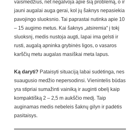
vaismedžius, net negalvoja apie šią problemą, o ir
jauni augalai auga gerai, kol jų šaknys nepasiekia
pavojingo sluoksnio. Tai paprastai nutinka apie 10
– 15 augimo metus. Kai šaknys „atsiremia“ į tokį
sluoksnį, medis nustoja augti, lapai ima gelsti ir
rusti, augalą apninka grybinės ligos, o vasaros
karščių metu augalas masiškai meta lapus.
Ką daryti?
Pataisyti situaciją labai sudėtinga, nes
suaugusio medžio nepersodinsi. Vienintelis būdas
yra stipriai sumažinti vainiką ir auginti obelį kaip
kompaktišką 2 – 2,5 m aukščio medį. Taip
auginamas medis nebeleis šaknų gilyn ir padėtis
pasitaisys.