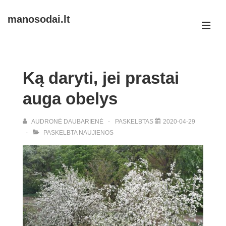
↓
manosodai.lt
Skip
ME
to
Main
Main
Navigation
Content
Ką daryti, jei prastai
auga obelys
AUDRONĖ DAUBARIENĖ
PASKELBTAS
2020-04-29
PASKELBTA
NAUJIENOS