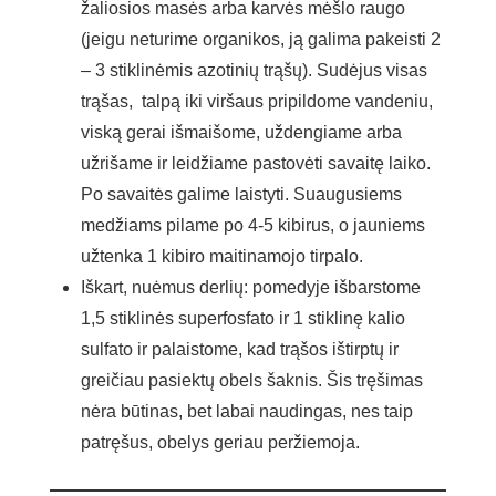
žaliosios masės arba karvės mėšlo raugo
(jeigu neturime organikos, ją galima pakeisti 2
– 3 stiklinėmis azotinių trąšų). Sudėjus visas
trąšas, talpą iki viršaus pripildome vandeniu,
viską gerai išmaišome, uždengiame arba
užrišame ir leidžiame pastovėti savaitę laiko.
Po savaitės galime laistyti. Suaugusiems
medžiams pilame po 4-5 kibirus, o jauniems
užtenka 1 kibiro maitinamojo tirpalo.
Iškart, nuėmus derlių: pomedyje išbarstome
1,5 stiklinės superfosfato ir 1 stiklinę kalio
sulfato ir palaistome, kad trąšos ištirptų ir
greičiau pasiektų obels šaknis. Šis tręšimas
nėra būtinas, bet labai naudingas, nes taip
patręšus, obelys geriau peržiemoja.