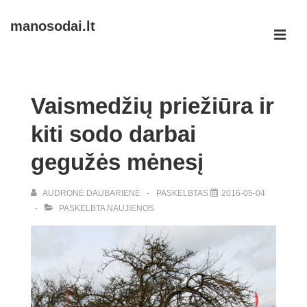
↓
manosodai.lt
Skip
ME
to
Main
Main
Navigation
Content
Vaismedžių priežiūra ir
kiti sodo darbai
gegužės mėnesį
AUDRONĖ DAUBARIENĖ
PASKELBTAS
2016-05-04
PASKELBTA
NAUJIENOS