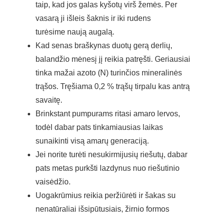
taip, kad jos galas kyšotų virš žemės. Per
vasarą ji išleis šaknis ir iki rudens
turėsime naują augalą.
Kad senas braškynas duotų gerą derlių,
balandžio mėnesį jį reikia patręšti. Geriausiai
tinka mažai azoto (N) turinčios mineralinės
trąšos. Tręšiama 0,2 % trąšų tirpalu kas antrą
savaitę.
Brinkstant pumpurams ritasi amaro lervos,
todėl dabar pats tinkamiausias laikas
sunaikinti visą amarų generaciją.
Jei norite turėti nesukirmijusių riešutų, dabar
pats metas purkšti lazdynus nuo riešutinio
vaisėdžio.
Uogakrūmius reikia peržiūrėti ir šakas su
nenatūraliai išsipūtusiais, žirnio formos