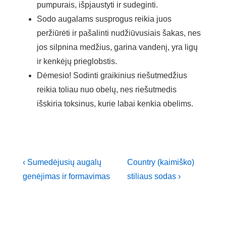
pumpurais, išpjaustyti ir sudeginti.
Sodo augalams susprogus reikia juos
peržiūrėti ir pašalinti nudžiūvusiais šakas, nes
jos silpnina medžius, garina vandenį, yra ligų
ir kenkėjų prieglobstis.
Dėmesio! Sodinti graikinius riešutmedžius
reikia toliau nuo obelų, nes riešutmedis
išskiria toksinus, kurie labai kenkia obelims.
Navigacija
Previous
Next
‹ Sumedėjusių augalų
Country (kaimiško)
Post
Post
tarp
genėjimas ir formavimas
stiliaus sodas ›
is
is
įrašų