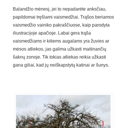
Balandžio mėnesį, jei to nepadarėte anksčiau,
papildomai tręšiami vaismedžiai. Trąšos beriamos
vaismedžio vainiko pakraščiuose, kaip parodyta
iliustracijoje apačioje. Labai gera trąša
vaismedžiams ir kitiems augalams yra žuvies ar
mėsos atliekos, jas galima užkasti maitinančių
šaknų zonoje. Tik tokias atliekas reikia užkasti
gana giliai, kad jų neiškapstytų katinai ar šunys.