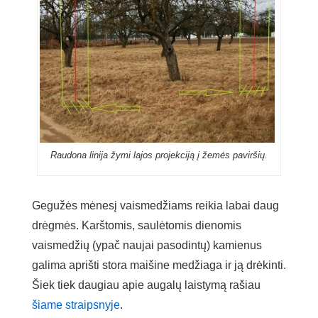
Raudona linija žymi lajos projekciją į žemės paviršių.
Gegužės mėnesį vaismedžiams reikia labai daug
drėgmės. Karštomis, saulėtomis dienomis
vaismedžių (ypač naujai pasodintų) kamienus
galima aprišti stora maišine medžiaga ir ją drėkinti.
Šiek tiek daugiau apie augalų laistymą rašiau
šiame straipsnyje
.