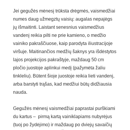
Jei gegužės mėnesį trūksta drėgmės, vaismedžiai
numes daug užmegztų vaisių: augalas nepajėgs
jų išmaitinti. Laistant senesnius vaismedžius
vandenį reikia pilti ne prie kamieno, o medžio
vainiko pakraščiuose, kaip parodyta iliustracijoje
viršuje. Maitinančios medžių šaknys yra išdėstytos
lajos projekcijos pakraštyje, maždaug 50 cm
pločio juostoje aplinkui medį (pažymėta žaliu
tinkleliu). Būtent šioje juostoje reikia lieti vandenį,
arba barstyti trąšas, kad medžiui būtų didžiausia
nauda.
Gegužės mėnesį vaismedžiai paprastai purškiami
du kartus – pirmą kartą vainiklapiams nubyrėjus
(tuoj po žydėjimo) ir maždaug po dviejų savaičių