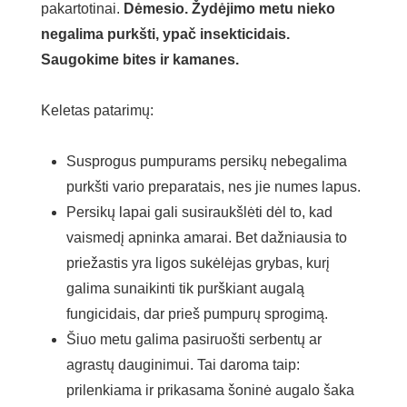
pakartotinai.
Dėmesio. Žydėjimo metu nieko
negalima purkšti, ypač insekticidais.
Saugokime bites ir kamanes.
Keletas patarimų:
Susprogus pumpurams persikų nebegalima
purkšti vario preparatais, nes jie numes lapus.
Persikų lapai gali susiraukšlėti dėl to, kad
vaismedį apninka amarai. Bet dažniausia to
priežastis yra ligos sukėlėjas grybas, kurį
galima sunaikinti tik purškiant augalą
fungicidais, dar prieš pumpurų sprogimą.
Šiuo metu galima pasiruošti serbentų ar
agrastų dauginimui. Tai daroma taip:
prilenkiama ir prikasama šoninė augalo šaka